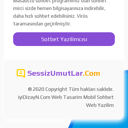
Masaüstü sohbet programımız olan sohbet
mirci sizde hemen bilgisayarınıza indirebilir,
daha hızlı sohbet edebilisiniz. Virüs
taramasından geçirilmiştir.
Sotbet Yazilimcısı
SessizUmutLar
.Com
© 2020 Copyright Tüm hakları saklıdır.
iyiDizayN.Com Web Tasarim Mobil Sohbet
Web Yazilim