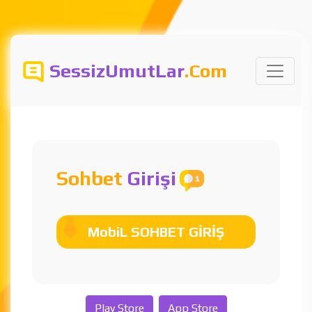
SessizUmutLar
.Com
Sohbet
Girişi
MobiL SOHBET GİRİŞ
Play Store
App Store