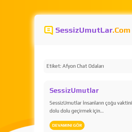
SessizUmutLar
.Com
Etiket:
Afyon Chat Odaları
SessizUmutlar
SessizUmutlar İnsanların çoğu vaktin
dolu dolu geçirmek için…
DEVAMINI GÖR