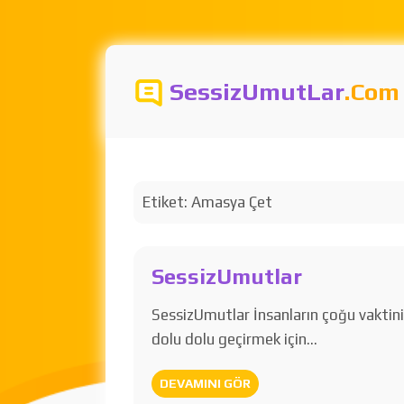
SessizUmutLar
.Com
Etiket:
Amasya Çet
SessizUmutlar
SessizUmutlar İnsanların çoğu vaktin
dolu dolu geçirmek için…
DEVAMINI GÖR