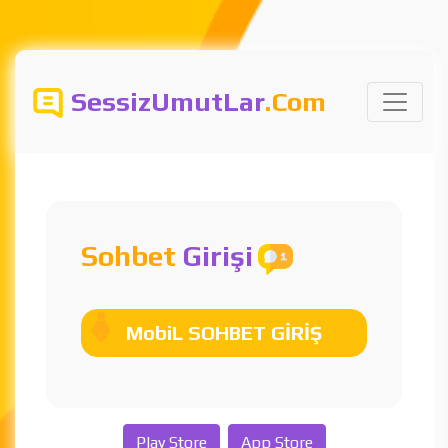
SessizUmutLar
.Com
Sohbet
Girişi
MobiL SOHBET GİRİŞ
Play Store
App Store