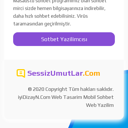
Masaüstü sohbet programımız olan sohbet
mirci sizde hemen bilgisayarınıza indirebilir,
daha hızlı sohbet edebilisiniz. Virüs
taramasından geçirilmiştir.
Sotbet Yazilimcısı
SessizUmutLar
.Com
© 2020 Copyright Tüm hakları saklıdır.
iyiDizayN.Com Web Tasarim Mobil Sohbet
Web Yazilim