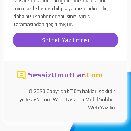
Masaüstü sohbet programımız olan sohbet
mirci sizde hemen bilgisayarınıza indirebilir,
daha hızlı sohbet edebilisiniz. Virüs
taramasından geçirilmiştir.
Sotbet Yazilimcısı
SessizUmutLar
.Com
© 2020 Copyright Tüm hakları saklıdır.
iyiDizayN.Com Web Tasarim Mobil Sohbet
Web Yazilim