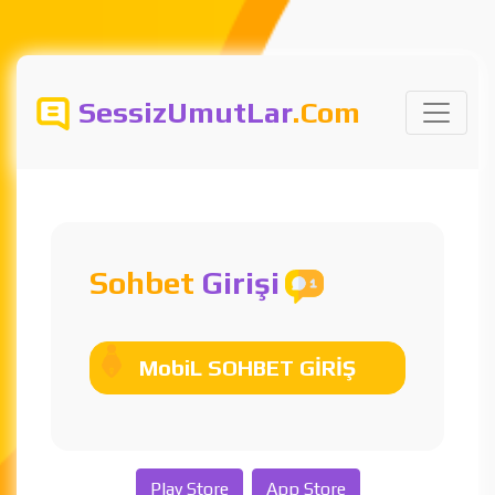
SessizUmutLar
.Com
Sohbet
Girişi
MobiL SOHBET GİRİŞ
Play Store
App Store