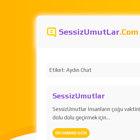
SessizUmutLar
.Com
Etiket:
Aydın Chat
SessizUmutlar
SessizUmutlar İnsanların çoğu vaktin
dolu dolu geçirmek için…
DEVAMINI GÖR