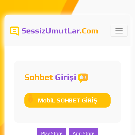
SessizUmutLar
.Com
Sohbet
Girişi
MobiL SOHBET GİRİŞ
Play Store
App Store