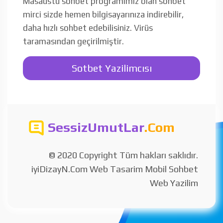
Masaüstü sohbet programımız olan sohbet
mirci sizde hemen bilgisayarınıza indirebilir,
daha hızlı sohbet edebilisiniz. Virüs
taramasından geçirilmiştir.
Sotbet Yazilimcısı
SessizUmutLar
.Com
© 2020 Copyright Tüm hakları saklıdır.
iyiDizayN.Com Web Tasarim Mobil Sohbet
Web Yazilim