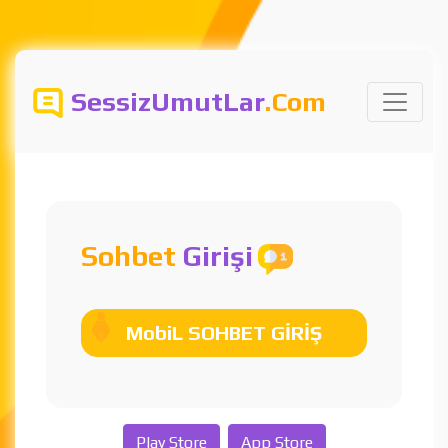
SessizUmutLar
.Com
Sohbet
Girişi
MobiL SOHBET GİRİŞ
Play Store
App Store