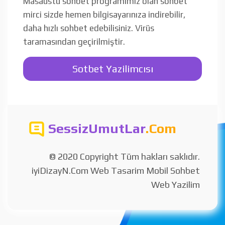
Masaüstü sohbet programımız olan sohbet
mirci sizde hemen bilgisayarınıza indirebilir,
daha hızlı sohbet edebilisiniz. Virüs
taramasından geçirilmiştir.
Sotbet Yazilimcısı
SessizUmutLar
.Com
© 2020 Copyright Tüm hakları saklıdır.
iyiDizayN.Com Web Tasarim Mobil Sohbet
Web Yazilim