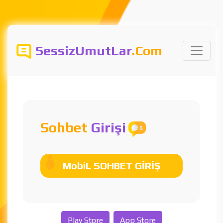
SessizUmutLar
.Com
Sohbet
Girişi
MobiL SOHBET GİRİŞ
Play Store
App Store