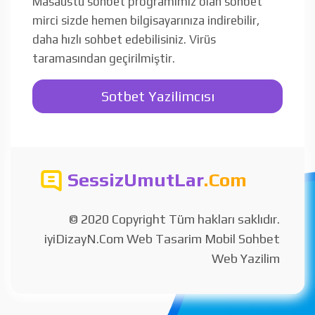
Masaüstü sohbet programımız olan sohbet
mirci sizde hemen bilgisayarınıza indirebilir,
daha hızlı sohbet edebilisiniz. Virüs
taramasından geçirilmiştir.
Sotbet Yazilimcısı
SessizUmutLar
.Com
© 2020 Copyright Tüm hakları saklıdır.
iyiDizayN.Com Web Tasarim Mobil Sohbet
Web Yazilim