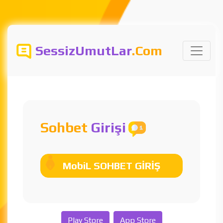
SessizUmutLar
.Com
Sohbet
Girişi
MobiL SOHBET GİRİŞ
Play Store
App Store