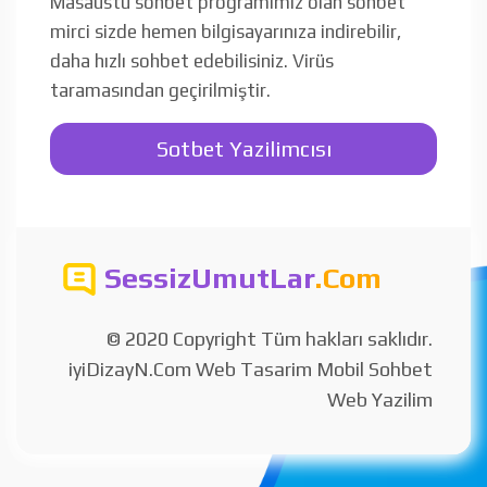
Masaüstü sohbet programımız olan sohbet
mirci sizde hemen bilgisayarınıza indirebilir,
daha hızlı sohbet edebilisiniz. Virüs
taramasından geçirilmiştir.
Sotbet Yazilimcısı
SessizUmutLar
.Com
© 2020 Copyright Tüm hakları saklıdır.
iyiDizayN.Com Web Tasarim Mobil Sohbet
Web Yazilim