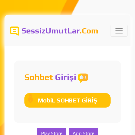
SessizUmutLar
.Com
Sohbet
Girişi
MobiL SOHBET GİRİŞ
Play Store
App Store