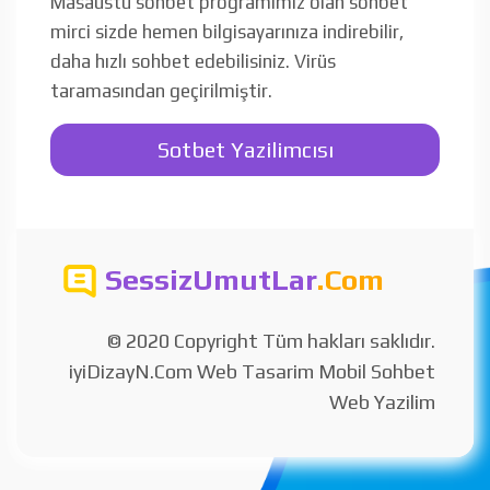
Masaüstü sohbet programımız olan sohbet
mirci sizde hemen bilgisayarınıza indirebilir,
daha hızlı sohbet edebilisiniz. Virüs
taramasından geçirilmiştir.
Sotbet Yazilimcısı
SessizUmutLar
.Com
© 2020 Copyright Tüm hakları saklıdır.
iyiDizayN.Com Web Tasarim Mobil Sohbet
Web Yazilim