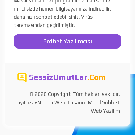
Masaüstü sohbet programımız olan sohbet
mirci sizde hemen bilgisayarınıza indirebilir,
daha hızlı sohbet edebilisiniz. Virüs
taramasından geçirilmiştir.
Sotbet Yazilimcısı
SessizUmutLar
.Com
© 2020 Copyright Tüm hakları saklıdır.
iyiDizayN.Com Web Tasarim Mobil Sohbet
Web Yazilim