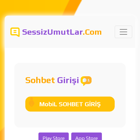
SessizUmutLar
.Com
Sohbet
Girişi
MobiL SOHBET GİRİŞ
Play Store
App Store