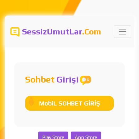
SessizUmutLar
.Com
Sohbet
Girişi
MobiL SOHBET GİRİŞ
Play Store
App Store