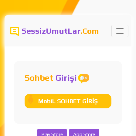
SessizUmutLar
.Com
Sohbet
Girişi
MobiL SOHBET GİRİŞ
Play Store
App Store