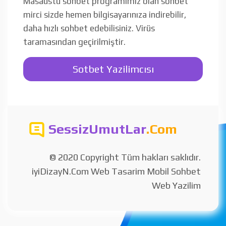
Masaüstü sohbet programımız olan sohbet
mirci sizde hemen bilgisayarınıza indirebilir,
daha hızlı sohbet edebilisiniz. Virüs
taramasından geçirilmiştir.
Sotbet Yazilimcısı
SessizUmutLar
.Com
© 2020 Copyright Tüm hakları saklıdır.
iyiDizayN.Com Web Tasarim Mobil Sohbet
Web Yazilim