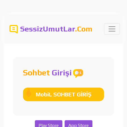
SessizUmutLar
.Com
Sohbet
Girişi
MobiL SOHBET GİRİŞ
Play Store
App Store