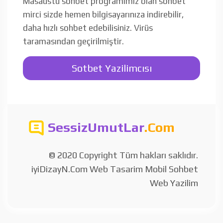
Masaüstü sohbet programımız olan sohbet
mirci sizde hemen bilgisayarınıza indirebilir,
daha hızlı sohbet edebilisiniz. Virüs
taramasından geçirilmiştir.
Sotbet Yazilimcısı
SessizUmutLar
.Com
© 2020 Copyright Tüm hakları saklıdır.
iyiDizayN.Com Web Tasarim Mobil Sohbet
Web Yazilim