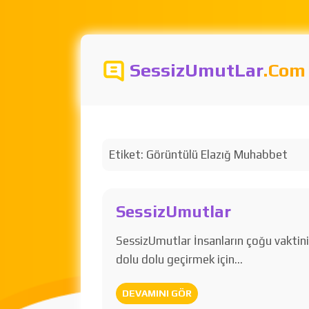
SessizUmutLar
.Com
Etiket:
Görüntülü Elazığ Muhabbet
SessizUmutlar
SessizUmutlar İnsanların çoğu vaktin
dolu dolu geçirmek için…
DEVAMINI GÖR