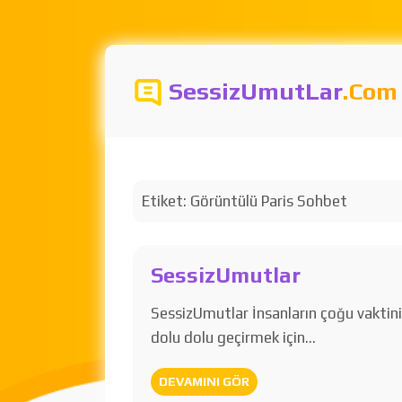
SessizUmutLar
.Com
Etiket:
Görüntülü Paris Sohbet
SessizUmutlar
SessizUmutlar İnsanların çoğu vaktin
dolu dolu geçirmek için…
DEVAMINI GÖR