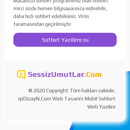
Masaüstü sohbet programımız olan sohbet
mirci sizde hemen bilgisayarınıza indirebilir,
daha hızlı sohbet edebilisiniz. Virüs
taramasından geçirilmiştir.
Sotbet Yazilimcısı
SessizUmutLar
.Com
© 2020 Copyright Tüm hakları saklıdır.
iyiDizayN.Com Web Tasarim Mobil Sohbet
Web Yazilim