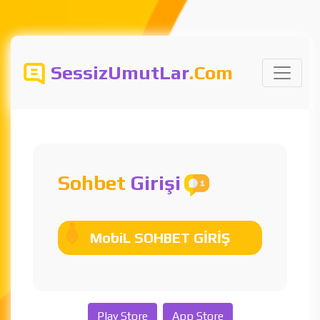
SessizUmutLar
.Com
Sohbet
Girişi
MobiL SOHBET GİRİŞ
Play Store
App Store