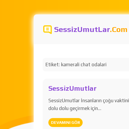
SessizUmutLar
.Com
Etiket:
kamerali chat odalari
SessizUmutlar
SessizUmutlar İnsanların çoğu vaktin
dolu dolu geçirmek için…
DEVAMINI GÖR