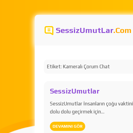
SessizUmutLar
.Com
Etiket:
Kameralı Çorum Chat
SessizUmutlar
SessizUmutlar İnsanların çoğu vaktin
dolu dolu geçirmek için…
DEVAMINI GÖR