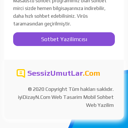
Masaüstü sohbet programımız olan sohbet
mirci sizde hemen bilgisayarınıza indirebilir,
daha hızlı sohbet edebilisiniz. Virüs
taramasından geçirilmiştir.
Sotbet Yazilimcısı
SessizUmutLar
.Com
© 2020 Copyright Tüm hakları saklıdır.
iyiDizayN.Com Web Tasarim Mobil Sohbet
Web Yazilim