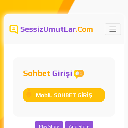
SessizUmutLar
.Com
Sohbet
Girişi
MobiL SOHBET GİRİŞ
Play Store
App Store