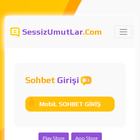
SessizUmutLar
.Com
Sohbet
Girişi
MobiL SOHBET GİRİŞ
Play Store
App Store