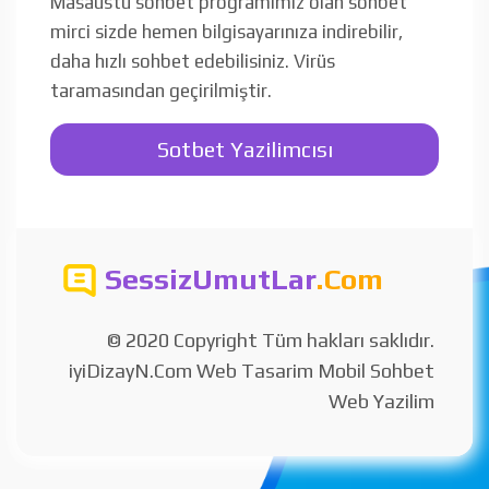
Masaüstü sohbet programımız olan sohbet
mirci sizde hemen bilgisayarınıza indirebilir,
daha hızlı sohbet edebilisiniz. Virüs
taramasından geçirilmiştir.
Sotbet Yazilimcısı
SessizUmutLar
.Com
© 2020 Copyright Tüm hakları saklıdır.
iyiDizayN.Com Web Tasarim Mobil Sohbet
Web Yazilim