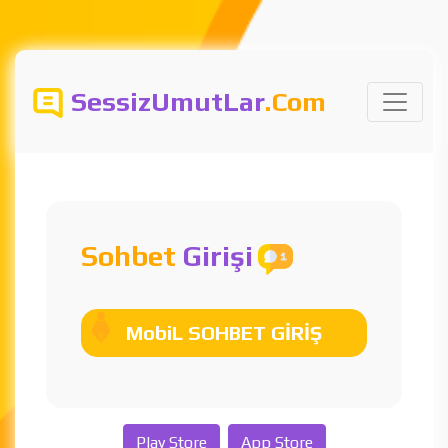
SessizUmutLar
.Com
Sohbet
Girişi
MobiL SOHBET GİRİŞ
Play Store
App Store