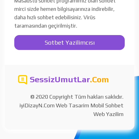
Masaüstü sohbet programımız olan sohbet
mirci sizde hemen bilgisayarınıza indirebilir,
daha hızlı sohbet edebilisiniz. Virüs
taramasından geçirilmiştir.
Sotbet Yazilimcısı
SessizUmutLar
.Com
© 2020 Copyright Tüm hakları saklıdır.
iyiDizayN.Com Web Tasarim Mobil Sohbet
Web Yazilim