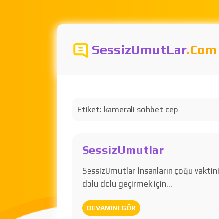
SessizUmutLar
.Com
Etiket:
kamerali sohbet cep
SessizUmutlar
SessizUmutlar İnsanların çoğu vaktin
dolu dolu geçirmek için…
DEVAMINI GÖR