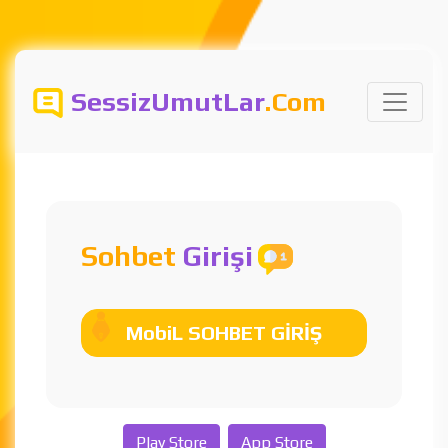
SessizUmutLar
.Com
Sohbet
Girişi
MobiL SOHBET GİRİŞ
Play Store
App Store