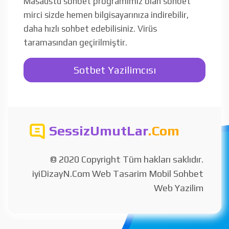
Masaüstü sohbet programımız olan sohbet
mirci sizde hemen bilgisayarınıza indirebilir,
daha hızlı sohbet edebilisiniz. Virüs
taramasından geçirilmiştir.
Sotbet Yazilimcısı
SessizUmutLar
.Com
© 2020 Copyright Tüm hakları saklıdır.
iyiDizayN.Com Web Tasarim Mobil Sohbet
Web Yazilim