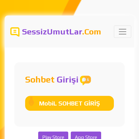
SessizUmutLar
.Com
Sohbet
Girişi
MobiL SOHBET GİRİŞ
Play Store
App Store