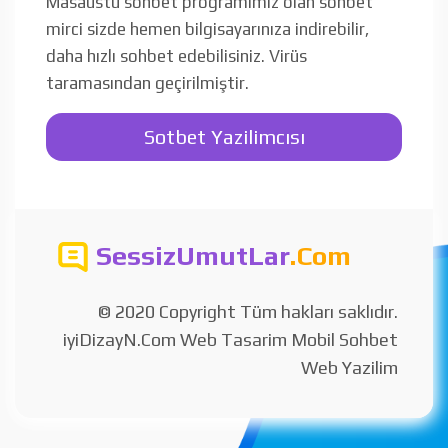
Masaüstü sohbet programımız olan sohbet
mirci sizde hemen bilgisayarınıza indirebilir,
daha hızlı sohbet edebilisiniz. Virüs
taramasından geçirilmiştir.
Sotbet Yazilimcısı
SessizUmutLar
.Com
© 2020 Copyright Tüm hakları saklıdır.
iyiDizayN.Com Web Tasarim Mobil Sohbet
Web Yazilim