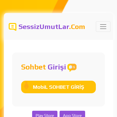
SessizUmutLar
.Com
Sohbet
Girişi
MobiL SOHBET GİRİŞ
Play Store
App Store