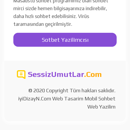
Masaüstü sohbet programımız olan sohbet
mirci sizde hemen bilgisayarınıza indirebilir,
daha hızlı sohbet edebilisiniz. Virüs
taramasından geçirilmiştir.
Sotbet Yazilimcısı
SessizUmutLar
.Com
© 2020 Copyright Tüm hakları saklıdır.
iyiDizayN.Com Web Tasarim Mobil Sohbet
Web Yazilim