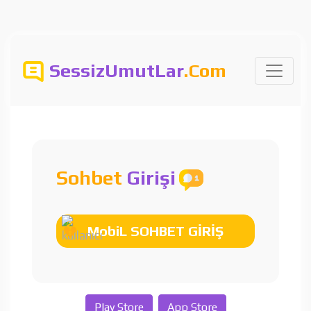
SessizUmutLar
.Com
Sohbet
Girişi
MobiL SOHBET GİRİŞ
Play Store
App Store