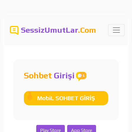
SessizUmutLar
.Com
Sohbet
Girişi
MobiL SOHBET GİRİŞ
Play Store
App Store