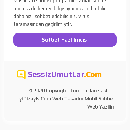
Masaüstü sohbet programımız olan sohbet
mirci sizde hemen bilgisayarınıza indirebilir,
daha hızlı sohbet edebilisiniz. Virüs
taramasından geçirilmiştir.
Sotbet Yazilimcısı
SessizUmutLar
.Com
© 2020 Copyright Tüm hakları saklıdır.
iyiDizayN.Com Web Tasarim Mobil Sohbet
Web Yazilim