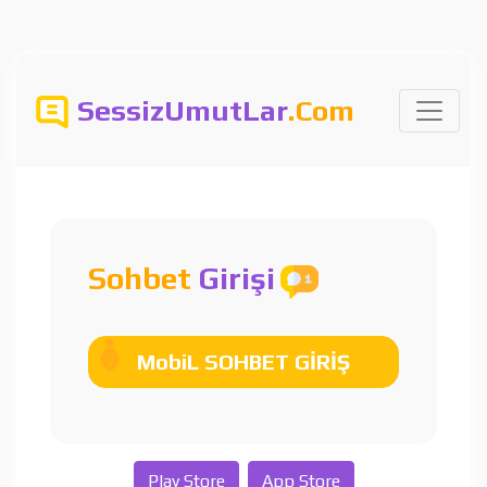
SessizUmutLar
.Com
Sohbet
Girişi
MobiL SOHBET GİRİŞ
Play Store
App Store